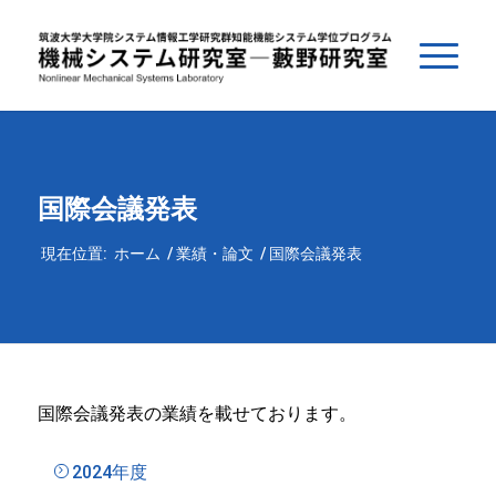
国際会議発表
現在位置:
ホーム
/
業績・論文
/
国際会議発表
国際会議発表の業績を載せております。
2024年度